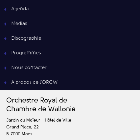
Agenda
Médias
Discographie
Programmes
Nous contacter
A propos de l’ORCW
O
rchestre
R
oyal de
C
hambre de
W
allonie
Jardin du Maïeur - Hôtel de Ville
Grand Place, 22
B-7000
Mons