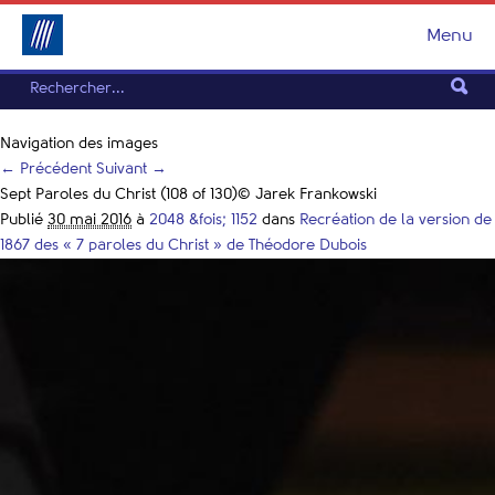
Menu
Navigation des images
← Précédent
Suivant →
Sept Paroles du Christ (108 of 130)© Jarek Frankowski
Publié
30 mai 2016
à
2048 &fois; 1152
dans
Recréation de la version de
1867 des « 7 paroles du Christ » de Théodore Dubois