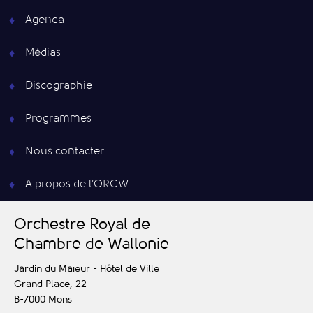
Agenda
Médias
Discographie
Programmes
Nous contacter
A propos de l’ORCW
O
rchestre
R
oyal de
C
hambre de
W
allonie
Jardin du Maïeur - Hôtel de Ville
Grand Place, 22
B-7000
Mons