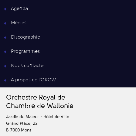
Agenda
Médias
Discographie
Programmes
Nous contacter
A propos de l’ORCW
O
rchestre
R
oyal de
C
hambre de
W
allonie
Jardin du Maïeur - Hôtel de Ville
Grand Place, 22
B-7000
Mons