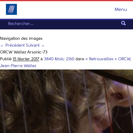
Menu
Navigation des images
← Précédent
Suivant →
ORCW Wallez Arsonic-73
Publié
15 février 2017
à
3840 &fois; 2160
dans
« Retrouvailles » ORCW,
Jean-Pierre Wallez