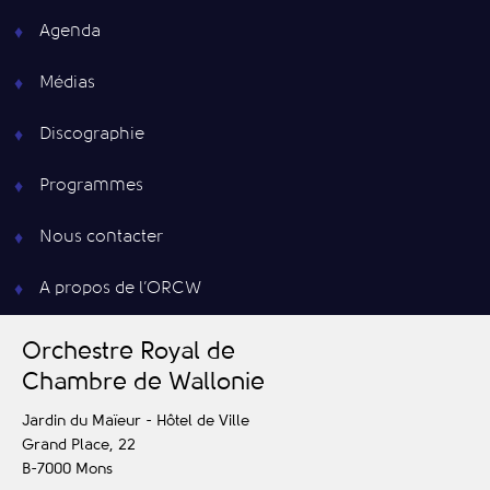
Agenda
Médias
Discographie
Programmes
Nous contacter
A propos de l’ORCW
O
rchestre
R
oyal de
C
hambre de
W
allonie
Jardin du Maïeur - Hôtel de Ville
Grand Place, 22
B-7000
Mons