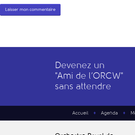
Devenez un
"
A
mi de l’
O
RCW"
sans attendre
Accueil
Agenda
M