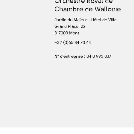
O
rchestre
R
oyal de
C
hambre de
W
allonie
Jardin du Maïeur - Hôtel de Ville
Grand Place, 22
B-7000
Mons
+32 (0)65 84 70 44
N° d’entreprise
: 0410 995 037