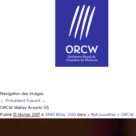
Navigation des images
← Précédent
Suivant →
ORCW Wallez Arsonic-55
Publié
15 février 2017
à
3840 &fois; 2160
dans
« Retrouvailles » ORCW,