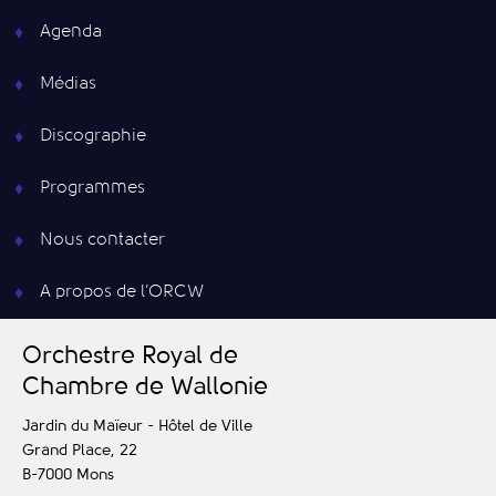
Agenda
Médias
Discographie
Programmes
Nous contacter
A propos de l’ORCW
O
rchestre
R
oyal de
C
hambre de
W
allonie
Jardin du Maïeur - Hôtel de Ville
Grand Place, 22
B-7000
Mons