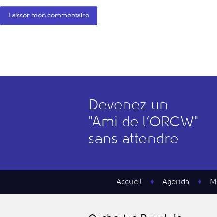
Devenez un
"
A
mi de l’
O
RCW"
sans attendre
Accueil
Agenda
M