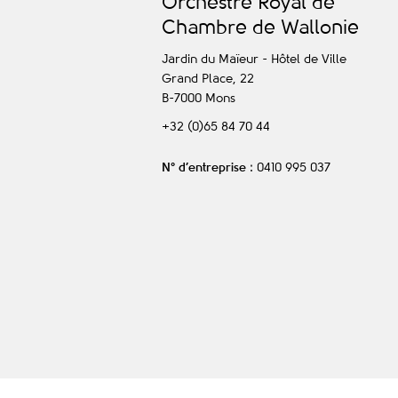
O
rchestre
R
oyal de
C
hambre de
W
allonie
Jardin du Maïeur - Hôtel de Ville
Grand Place, 22
B-7000
Mons
+32 (0)65 84 70 44
N° d’entreprise
: 0410 995 037