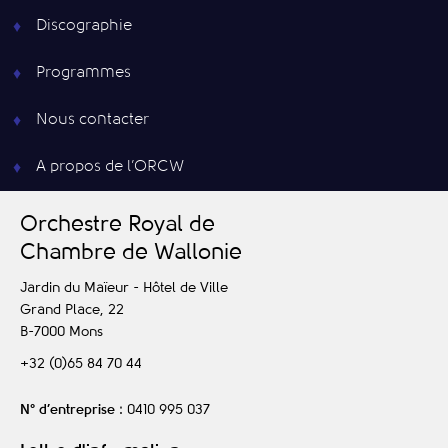
Discographie
Programmes
Nous contacter
A propos de l’ORCW
O
rchestre
R
oyal de
C
hambre de
W
allonie
Jardin du Maïeur - Hôtel de Ville
Grand Place, 22
B-7000
Mons
+32 (0)65 84 70 44
N° d’entreprise
: 0410 995 037