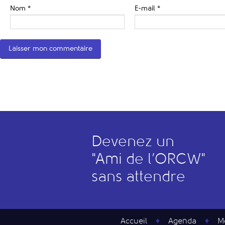
Nom
*
E-mail
*
Devenez un
"
A
mi de l’
O
RCW"
sans attendre
Accueil
Agenda
M