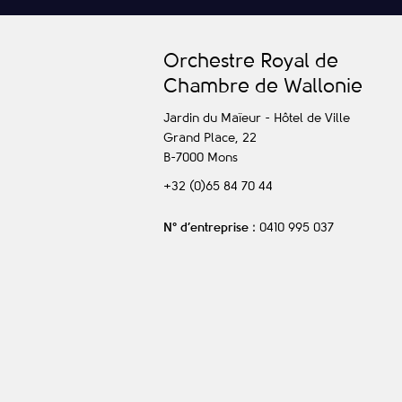
O
rchestre
R
oyal de
C
hambre de
W
allonie
Jardin du Maïeur - Hôtel de Ville
Grand Place, 22
B-7000
Mons
+32 (0)65 84 70 44
N° d’entreprise
: 0410 995 037