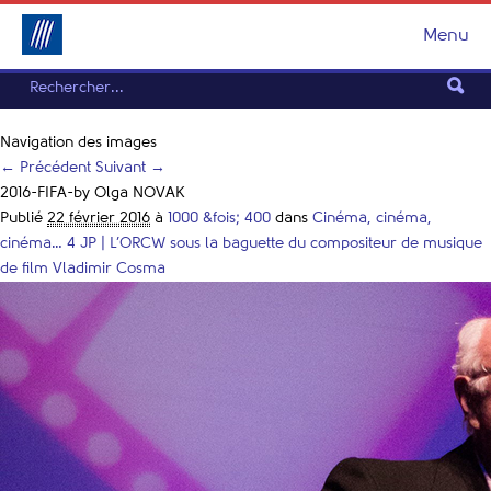
Menu
Navigation des images
← Précédent
Suivant →
2016-FIFA-by Olga NOVAK
Publié
22 février 2016
à
1000 &fois; 400
dans
Cinéma, cinéma,
cinéma… 4 JP | L’ORCW sous la baguette du compositeur de musique
de film Vladimir Cosma