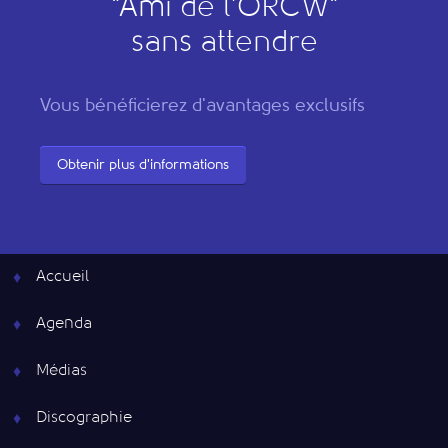
"
A
mi de l’
O
RCW"
sans attendre
Vous bénéficierez d'avantages exclusifs
Obtenir plus d'informations
Accueil
Agenda
Médias
Discographie