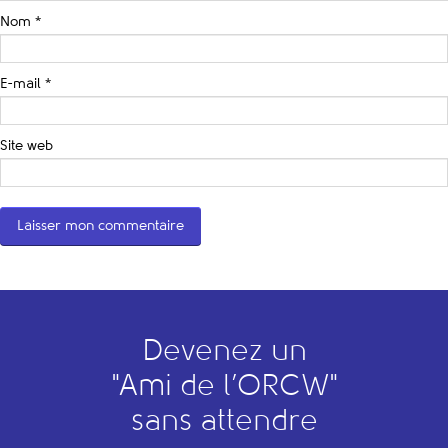
Nom
*
E-mail
*
Site web
Devenez un
"
A
mi de l’
O
RCW"
sans attendre