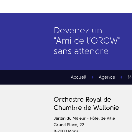
Devenez un
"
A
mi de l’
O
RCW"
sans attendre
Accueil
Agenda
M
O
rchestre
R
oyal de
C
hambre de
W
allonie
Jardin du Maïeur - Hôtel de Ville
Grand Place, 22
B-7000
Mons