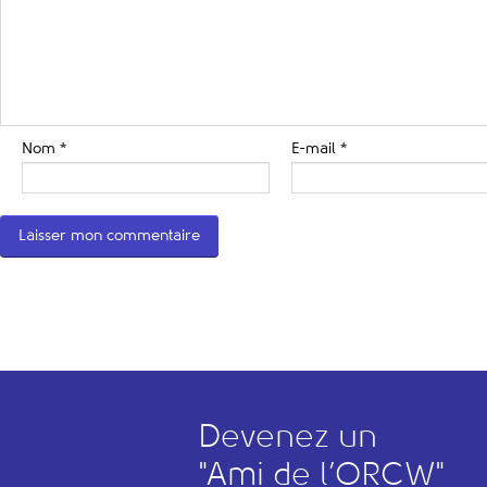
Nom
*
E-mail
*
Devenez un
"
A
mi de l’
O
RCW"