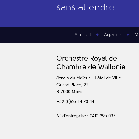
sans attendre
Accueil
Agenda
M
O
rchestre
R
oyal de
C
hambre de
W
allonie
Jardin du Maïeur - Hôtel de Ville
Grand Place, 22
B-7000
Mons
+32 (0)65 84 70 44
N° d’entreprise
: 0410 995 037