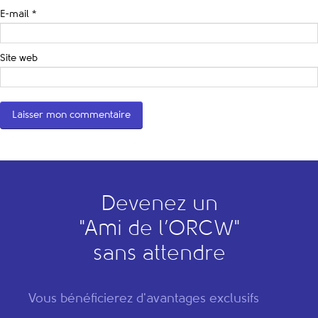
E-mail
*
Site web
Devenez un
"
A
mi de l’
O
RCW"
sans attendre
Vous bénéficierez d'avantages exclusifs