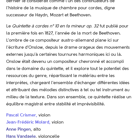
dernier le considérait comme l’un des continuateurs de
l’histoire de la musique de chambre pour cordes, digne
successeur de Haydn, Mozart et Beethoven.
Le
Quintette à cordes n° 10 en fa mineur op. 32
fut publié pour
la première fois en 1827, l’année de la mort de Beethoven.
L’ombre de ce compositeur austro-allemand plane ici sur
l’écriture d’Onslow, depuis le drame orageux des mouvements
externes jusqu’à certaines tournures harmoniques ici ou là.
Onslow était devenu un compositeur chevronné et accompli
dans le domaine du quintette, et il explore tout le potentiel des
ressources du genre, répartissant le matériau entre les
interprètes, chargeant l’ensemble d’échanger différentes idées
et attribuant des mélodies distinctives à tel ou tel instrument au
milieu de la texture. Dans son ensemble, ce quintette réalise un
équilibre magistral entre stabilité et imprévisibilité.
Pascal Crismer,
violon
Jean-Frédéric Molard,
violon
Anne Pingen
, alto
Hans Vandaele
, violoncelle