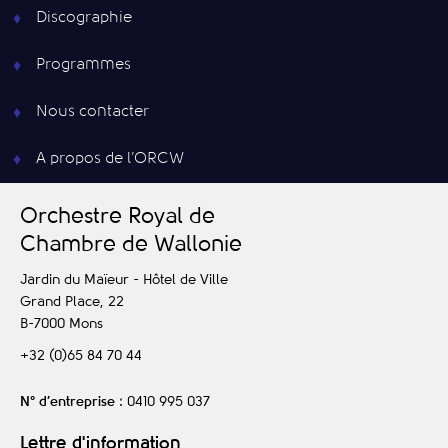
Discographie
Programmes
Nous contacter
A propos de l’ORCW
O
rchestre
R
oyal de
C
hambre de
W
allonie
Jardin du Maïeur - Hôtel de Ville
Grand Place, 22
B-7000
Mons
+32 (0)65 84 70 44
N° d’entreprise
: 0410 995 037
Lettre d'information