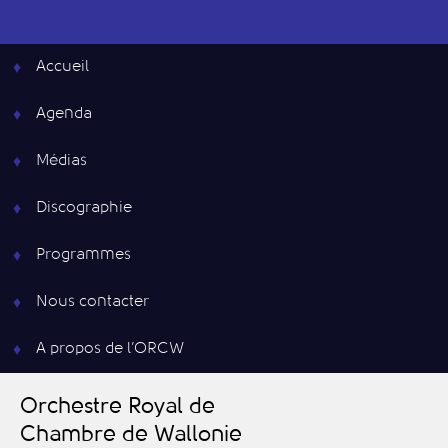
Accueil
Agenda
Médias
Discographie
Programmes
Nous contacter
A propos de l’ORCW
O
rchestre
R
oyal de
C
hambre de
W
allonie