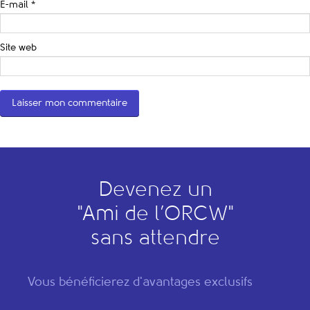
E-mail
*
Site web
Devenez un
"
A
mi de l’
O
RCW"
sans attendre
Vous bénéficierez d'avantages exclusifs