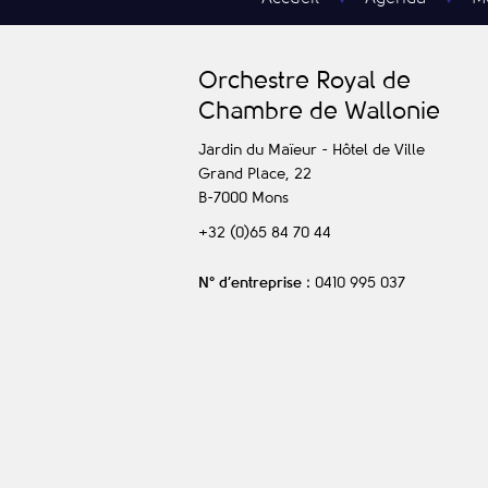
O
rchestre
R
oyal de
C
hambre de
W
allonie
Jardin du Maïeur - Hôtel de Ville
Grand Place, 22
B-7000
Mons
+32 (0)65 84 70 44
N° d’entreprise
: 0410 995 037