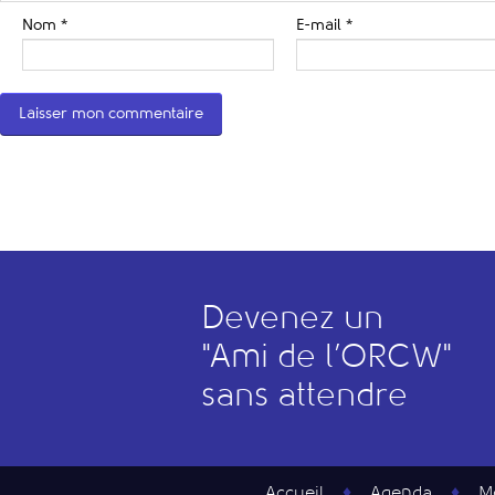
Nom
*
E-mail
*
Devenez un
"
A
mi de l’
O
RCW"
sans attendre
Accueil
Agenda
M