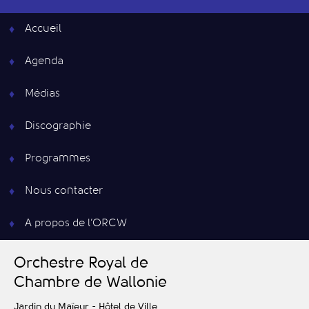
Accueil
Agenda
Médias
Discographie
Programmes
Nous contacter
A propos de l’ORCW
O
rchestre
R
oyal de
C
hambre de
W
allonie
Jardin du Maïeur - Hôtel de Ville