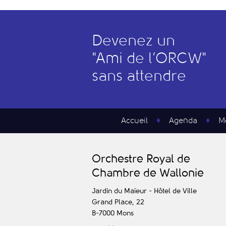
Devenez un
"
A
mi de l’
O
RCW"
sans attendre
Accueil
Agenda
M
O
rchestre
R
oyal de
C
hambre de
W
allonie
Jardin du Maïeur - Hôtel de Ville
Grand Place, 22
B-7000
Mons