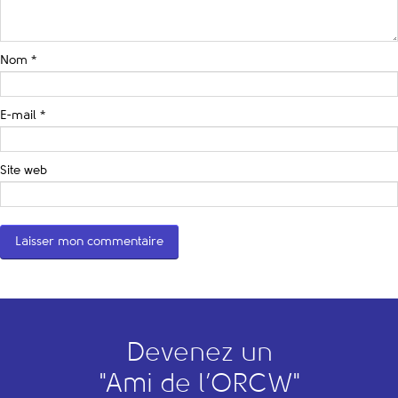
Nom
*
E-mail
*
Site web
Devenez un
"
A
mi de l’
O
RCW"