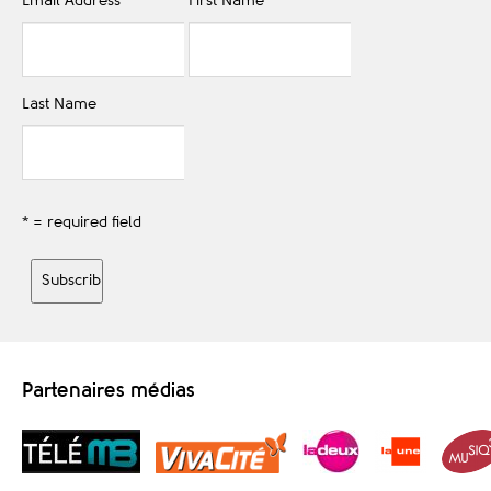
Email Address
*
First Name
Last Name
* = required field
Partenaires médias