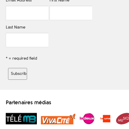
Email Address
*
First Name
Last Name
* = required field
Partenaires médias