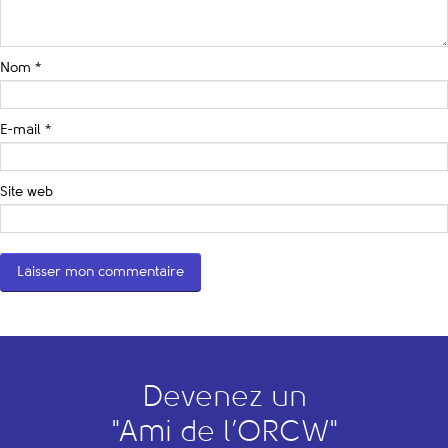
Nom
*
E-mail
*
Site web
Devenez un
"
A
mi de l’
O
RCW"