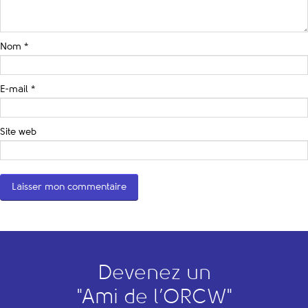
Nom
*
E-mail
*
Site web
Devenez un
"
A
mi de l’
O
RCW"