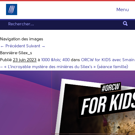
Menu
Navigation des images
← Précédent
Suivant →
Bannière-Silex_s
Publié
23 juin 2023
à
1000 &fois; 400
dans
ORCW for KIDS avec Smaïn
– « L’incroyable mystère des minières du Silex’s » (séance famille)