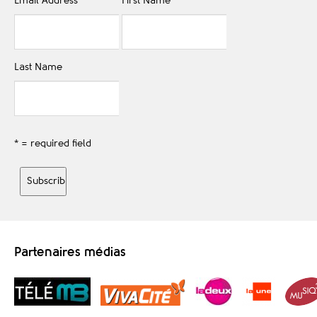
Email Address
*
First Name
Last Name
* = required field
Partenaires médias