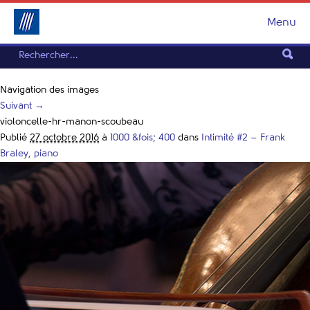
Menu
Navigation des images
Suivant →
violoncelle-hr-manon-scoubeau
Publié
27 octobre 2016
à
1000 &fois; 400
dans
Intimité #2 – Frank
Braley, piano