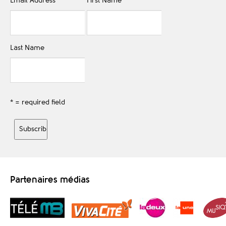
Email Address
*
First Name
Last Name
* = required field
Partenaires médias