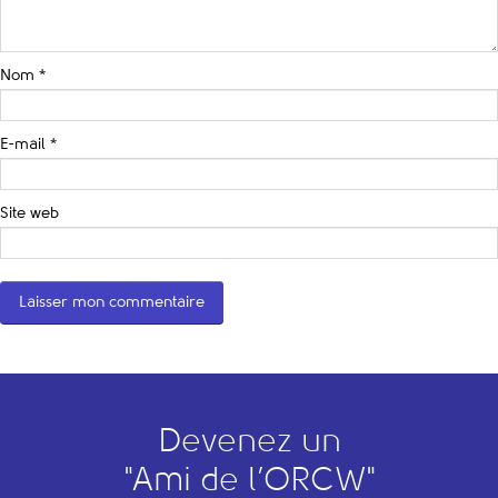
Nom
*
E-mail
*
Site web
Devenez un
"
A
mi de l’
O
RCW"