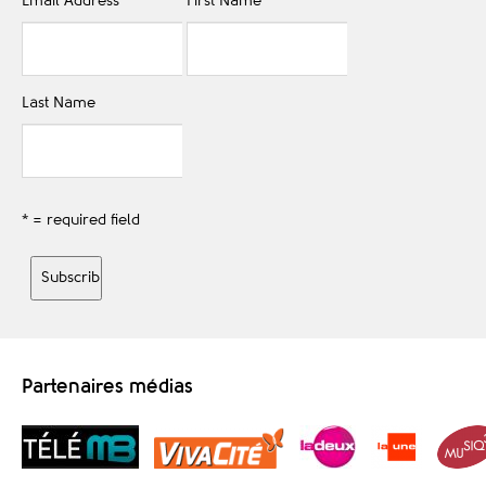
Email Address
*
First Name
Last Name
* = required field
Partenaires médias