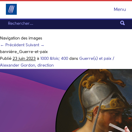
Menu
Navigation des images
← Précédent
Suivant →
bannière_Guerre-et-paix
Publié
23 juin 2023
à
1000 &fois; 400
dans
Guerre(s) et paix /
Alexander Gordon, direction