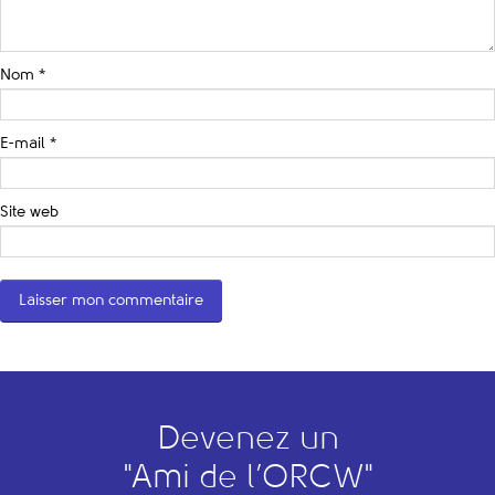
Nom
*
E-mail
*
Site web
Devenez un
"
A
mi de l’
O
RCW"