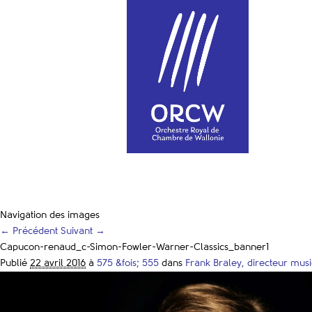
Navigation des images
← Précédent
Suivant →
Capucon-renaud_c-Simon-Fowler-Warner-Classics_banner1
Publié
22 avril 2016
à
575 &fois; 555
dans
Frank Braley, directeur mus