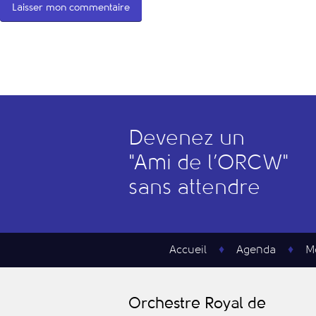
Devenez un
"
A
mi de l’
O
RCW"
sans attendre
Accueil
Agenda
M
O
rchestre
R
oyal de