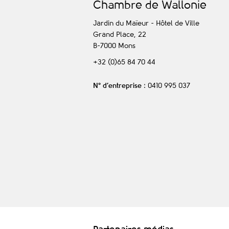
C
hambre de
W
allonie
Jardin du Maïeur - Hôtel de Ville
Grand Place, 22
B-7000
Mons
+32 (0)65 84 70 44
N° d’entreprise
: 0410 995 037