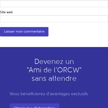
Site web
Devenez un
"
A
mi de l’
O
RCW"
sans attendre
Vous bénéficierez d'avantages exclusifs