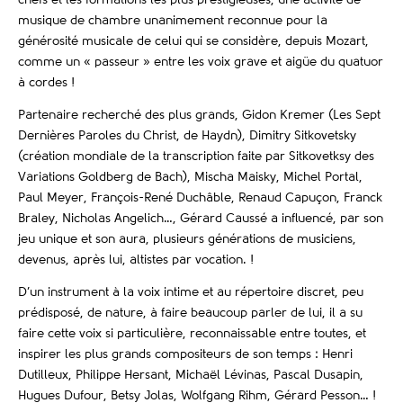
musique de chambre unanimement reconnue pour la
générosité musicale de celui qui se considère, depuis Mozart,
comme un « passeur » entre les voix grave et aigüe du quatuor
à cordes !
Partenaire recherché des plus grands, Gidon Kremer (Les Sept
Dernières Paroles du Christ, de Haydn), Dimitry Sitkovetsky
(création mondiale de la transcription faite par Sitkovetksy des
Variations Goldberg de Bach), Mischa Maisky, Michel Portal,
Paul Meyer, François-René Duchâble, Renaud Capuçon, Franck
Braley, Nicholas Angelich…, Gérard Caussé a influencé, par son
jeu unique et son aura, plusieurs générations de musiciens,
devenus, après lui, altistes par vocation. !
D’un instrument à la voix intime et au répertoire discret, peu
prédisposé, de nature, à faire beaucoup parler de lui, il a su
faire cette voix si particulière, reconnaissable entre toutes, et
inspirer les plus grands compositeurs de son temps : Henri
Dutilleux, Philippe Hersant, Michaël Lévinas, Pascal Dusapin,
Hugues Dufour, Betsy Jolas, Wolfgang Rihm, Gérard Pesson… !