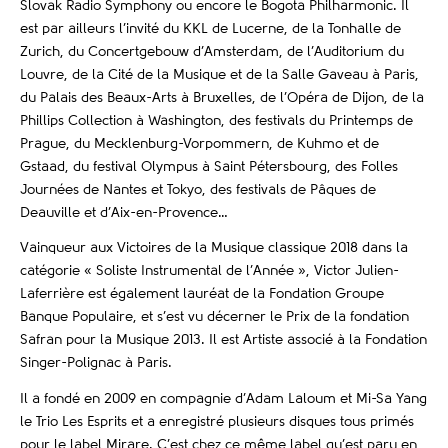
Slovak Radio Symphony ou encore le Bogota Philharmonic. Il
est par ailleurs l’invité du KKL de Lucerne, de la Tonhalle de
Zurich, du Concertgebouw d’Amsterdam, de l’Auditorium du
Louvre, de la Cité de la Musique et de la Salle Gaveau à Paris,
du Palais des Beaux-Arts à Bruxelles, de l’Opéra de Dijon, de la
Phillips Collection à Washington, des festivals du Printemps de
Prague, du Mecklenburg-Vorpommern, de Kuhmo et de
Gstaad, du festival Olympus à Saint Pétersbourg, des Folles
Journées de Nantes et Tokyo, des festivals de Pâques de
Deauville et d’Aix-en-Provence…
Vainqueur aux Victoires de la Musique classique 2018 dans la
catégorie « Soliste Instrumental de l’Année », Victor Julien-
Laferrière est également lauréat de la Fondation Groupe
Banque Populaire, et s’est vu décerner le Prix de la fondation
Safran pour la Musique 2013. Il est Artiste associé à la Fondation
Singer-Polignac à Paris.
Il a fondé en 2009 en compagnie d’Adam Laloum et Mi-Sa Yang
le Trio Les Esprits et a enregistré plusieurs disques tous primés
pour le label Mirare. C’est chez ce même label qu’est paru en