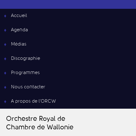
Accueil
Agenda
Médias
Discographie
Programmes
Nous contacter
A propos de l’ORCW
O
rchestre
R
oyal de
C
hambre de
W
allonie