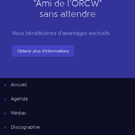
"
A
mi de l’
O
RCW"
sans attendre
Vous bénéficierez d'avantages exclusifs
Obtenir plus d'informations
Accueil
Agenda
Médias
Discographie