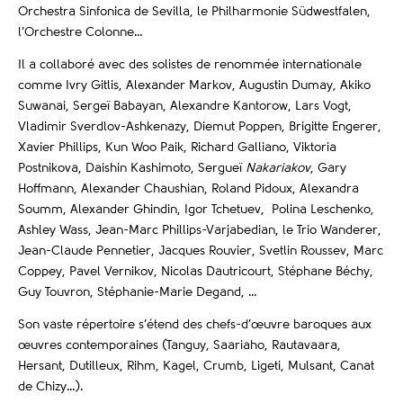
Orchestra Sinfonica de Sevilla, le Philharmonie Südwestfalen,
l’Orchestre Colonne…
Il a collaboré avec des solistes de renommée internationale
comme Ivry Gitlis, Alexander Markov, Augustin Dumay, Akiko
Suwanai, Sergeï Babayan, Alexandre Kantorow, Lars Vogt,
Vladimir Sverdlov-Ashkenazy, Diemut Poppen, Brigitte Engerer,
Xavier Phillips, Kun Woo Paik, Richard Galliano, Viktoria
Postnikova, Daishin Kashimoto, Sergueï
Nakariakov
, Gary
Hoffmann, Alexander Chaushian, Roland Pidoux, Alexandra
Soumm, Alexander Ghindin, Igor Tchetuev, Polina Leschenko,
Ashley Wass, Jean-Marc Phillips-Varjabedian, le Trio Wanderer,
Jean-Claude Pennetier, Jacques Rouvier, Svetlin Roussev, Marc
Coppey, Pavel Vernikov, Nicolas Dautricourt, Stéphane Béchy,
Guy Touvron, Stéphanie-Marie Degand, …
Son vaste répertoire s’étend des chefs-d’œuvre baroques aux
œuvres contemporaines (Tanguy, Saariaho, Rautavaara,
Hersant, Dutilleux, Rihm, Kagel, Crumb, Ligeti, Mulsant, Canat
de Chizy…).