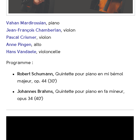
Vahan Mardirossian
, piano
Jean-François Chamberlan
, violon
Pascal Crismer
, violon
Anne Pingen
, alto
Hans Vandaele
, violoncelle
Programme :
Robert Schumann,
Quintette pour piano en mi bémol
majeur, op. 44 (30′)
Johannes Brahms,
Quintette pour piano en fa mineur,
opus 34 (40′)