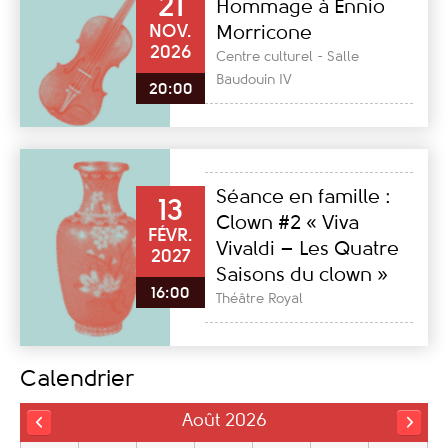
21
Hommage à Ennio
NOV.
Morricone
2026
Centre culturel - Salle
Baudouin IV
20:00
Séance en famille :
13
Clown #2 « Viva
FÉVR.
Vivaldi – Les Quatre
2027
Saisons du clown »
16:00
Théâtre Royal
Calendrier
Août 2026