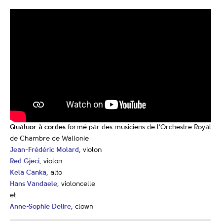
Quatuor à cordes
formé par des musiciens de l’Orchestre Royal
de Chambre de Wallonie
Jean-Frédéric Molard
, violon
Red Gjeci
, violon
Kela Canka
, alto
Hans Vandaele
, violoncelle
et
Anne-Sophie Delire
, clown