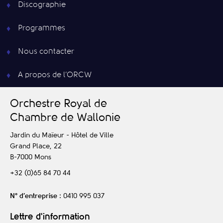
Discographie
Programmes
Nous contacter
A propos de l’ORCW
O
rchestre
R
oyal de
C
hambre de
W
allonie
Jardin du Maïeur - Hôtel de Ville
Grand Place, 22
B-7000
Mons
+32 (0)65 84 70 44
N° d’entreprise
: 0410 995 037
Lettre d'information