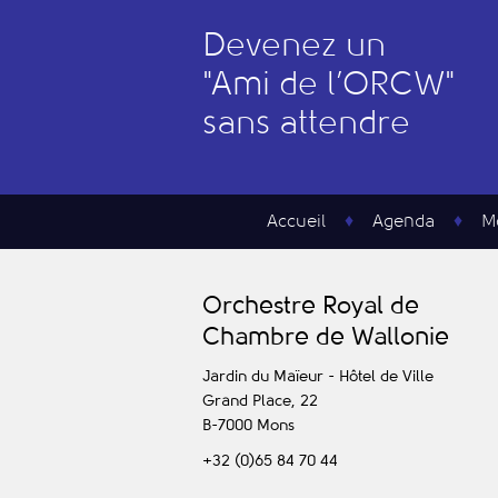
Devenez un
"
A
mi de l’
O
RCW"
sans attendre
Accueil
Agenda
M
O
rchestre
R
oyal de
C
hambre de
W
allonie
Jardin du Maïeur - Hôtel de Ville
Grand Place, 22
B-7000
Mons
+32 (0)65 84 70 44