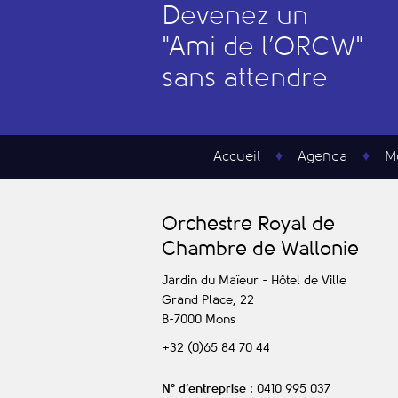
Devenez un
"
A
mi de l’
O
RCW"
sans attendre
Accueil
Agenda
M
O
rchestre
R
oyal de
C
hambre de
W
allonie
Jardin du Maïeur - Hôtel de Ville
Grand Place, 22
B-7000
Mons
+32 (0)65 84 70 44
N° d’entreprise
: 0410 995 037