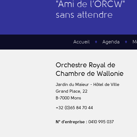
"
A
mi de l’
O
RCW"
sans attendre
Accueil
Agenda
M
O
rchestre
R
oyal de
C
hambre de
W
allonie
Jardin du Maïeur - Hôtel de Ville
Grand Place, 22
B-7000
Mons
+32 (0)65 84 70 44
N° d’entreprise
: 0410 995 037