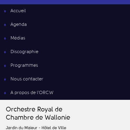
Accueil
Agenda
Médias
Discographie
Programmes
Nous contacter
A propos de l’ORCW
O
rchestre
R
oyal de
C
hambre de
W
allonie
Jardin du Maïeur - Hôtel de Ville