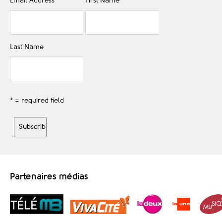
Email Address
*
First Name
Last Name
* = required field
Partenaires médias