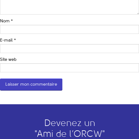
Nom
*
E-mail
*
Site web
Devenez un
"
A
mi de l’
O
RCW"