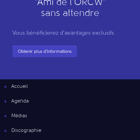
"
A
mi de l’
O
RCW"
sans attendre
Vous bénéficierez d'avantages exclusifs
Obtenir plus d'informations
Accueil
Agenda
Médias
Discographie