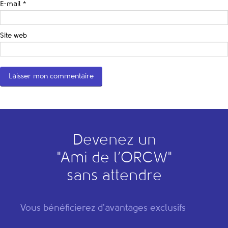
E-mail
*
Site web
Devenez un
"
A
mi de l’
O
RCW"
sans attendre
Vous bénéficierez d'avantages exclusifs