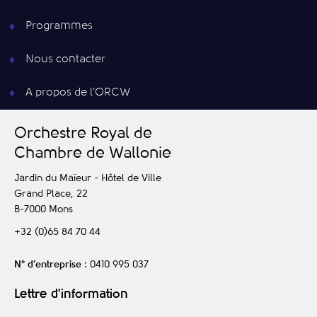
Programmes
Nous contacter
A propos de l’ORCW
O
rchestre
R
oyal de
C
hambre de
W
allonie
Jardin du Maïeur - Hôtel de Ville
Grand Place, 22
B-7000
Mons
+32 (0)65 84 70 44
N° d’entreprise
: 0410 995 037
Lettre d'information