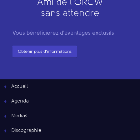
"
A
mi de l’
O
RCW"
sans attendre
Vous bénéficierez d'avantages exclusifs
Obtenir plus d'informations
Accueil
Agenda
Médias
Discographie