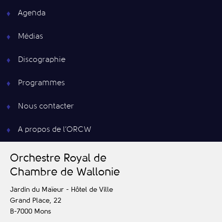
Agenda
Médias
Discographie
Programmes
Nous contacter
A propos de l’ORCW
O
rchestre
R
oyal de
C
hambre de
W
allonie
Jardin du Maïeur - Hôtel de Ville
Grand Place, 22
B-7000
Mons