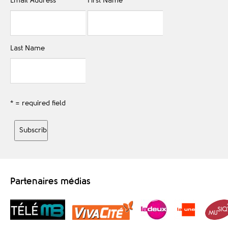
Email Address
*
First Name
Last Name
* = required field
Partenaires médias