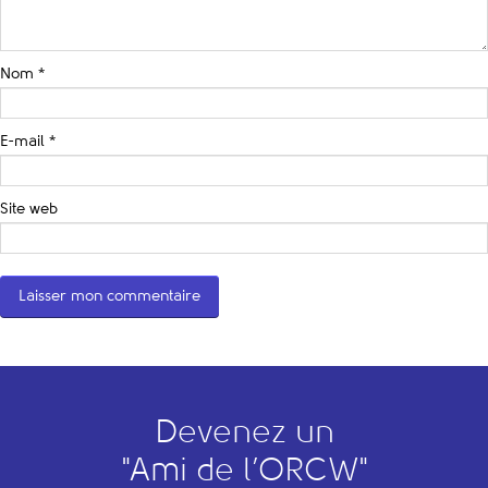
Nom
*
E-mail
*
Site web
Devenez un
"
A
mi de l’
O
RCW"