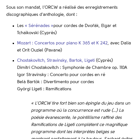
Sous son mandat, l’ORCW a réalisé des enregistrements
discographiques d’anthologie, dont :
Les
« Sérénades »
pour cordes de Dvořák, Elgar et
Tchaïkovski (Cyprès)
Mozart : Concertos pour piano K 365 et K 242
, avec Dalia
et Orit Ouziel (Pavane)
Chostakovitch, Stravinsky, Bartok, Ligeti
(Cyprès)
Dimitri Chostakovitch : Symphonie de Chambre op. 110A
Igor Stravinsky : Concerto pour cordes en ré
Belà Bartòk : Divertimento pour cordes
Györgi Ligeti : Ramifications
« L’ORCW tire fort bien son épingle du jeu dans un
programme où la concurrence est rude (…) La
poésie évanescente, le pointillisme raffiné des
Ramifications de Ligeti complètent ce magnifique
programme dont les interprètes belges se
montrent parfaitement à la hauteur. Sachant éviter