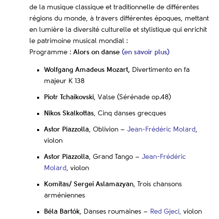
de la musique classique et traditionnelle de différentes
régions du monde, à travers différentes époques, mettant
en lumière la diversité culturelle et stylistique qui enrichit
le patrimoine musical mondial :
Programme :
Alors on danse
(en savoir plus)
Wolfgang Amadeus Mozart,
Divertimento en fa
majeur K 138
Piotr Tchaikovski
, Valse (Sérénade op.48)
Nikos Skalkottas
, Cinq danses grecques
Astor Piazzolla
, Oblivion –
Jean-Frédéric Molard
,
violon
Astor Piazzolla
, Grand Tango –
Jean-Frédéric
Molard
, violon
Komitas/ Sergei Aslamazyan
, Trois chansons
arméniennes
Béla Bartók
, Danses roumaines –
Red Gjeci,
violon