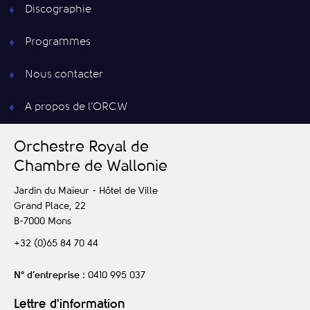
Discographie
Programmes
Nous contacter
A propos de l’ORCW
O
rchestre
R
oyal de
C
hambre de
W
allonie
Jardin du Maïeur - Hôtel de Ville
Grand Place, 22
B-7000
Mons
+32 (0)65 84 70 44
N° d’entreprise
: 0410 995 037
Lettre d'information