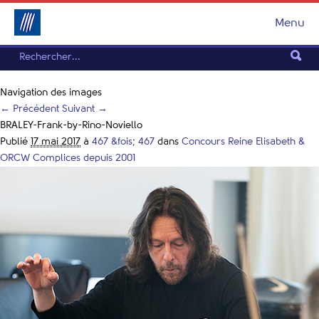
Menu
Navigation des images
← Précédent
Suivant →
BRALEY-Frank-by-Rino-Noviello
Publié
17 mai 2017
à
467 &fois; 467
dans
Concours Reine Elisabeth &
ORCW Complices depuis 2001