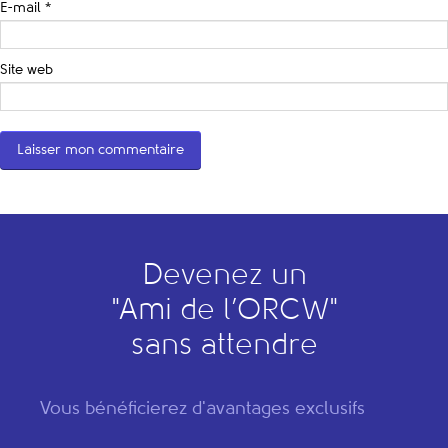
E-mail
*
Site web
Devenez un
"
A
mi de l’
O
RCW"
sans attendre
Vous bénéficierez d'avantages exclusifs