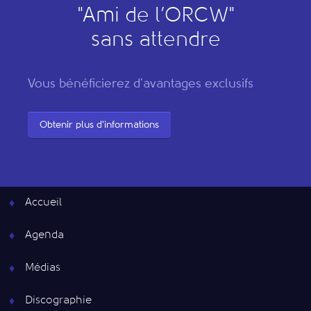
"
A
mi de l’
O
RCW"
sans attendre
Vous bénéficierez d'avantages exclusifs
Obtenir plus d'informations
Accueil
Agenda
Médias
Discographie