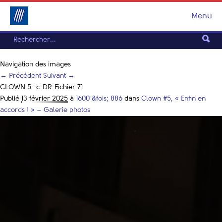
Menu
Navigation des images
← Précédent
Suivant →
CLOWN 5 -c-DR-Fichier 71
Publié
13 février 2025
à
1600 &fois; 886
dans
Clown #5, « Enfin en
accords ! » – Galerie photos