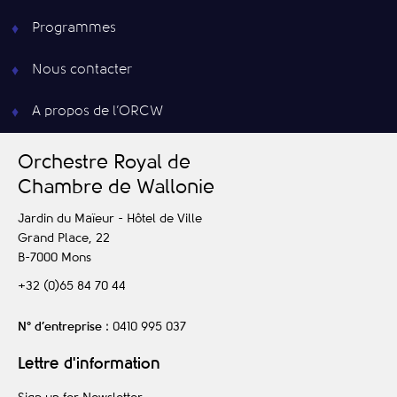
Programmes
Nous contacter
A propos de l’ORCW
O
rchestre
R
oyal de
C
hambre de
W
allonie
Jardin du Maïeur - Hôtel de Ville
Grand Place, 22
B-7000
Mons
+32 (0)65 84 70 44
N° d’entreprise
: 0410 995 037
Lettre d'information