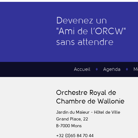
Devenez un
"
A
mi de l’
O
RCW"
sans attendre
Accueil
Agenda
M
O
rchestre
R
oyal de
C
hambre de
W
allonie
Jardin du Maïeur - Hôtel de Ville
Grand Place, 22
B-7000
Mons
+32 (0)65 84 70 44