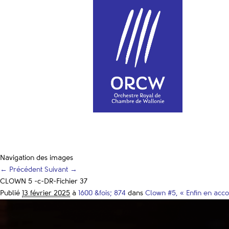
Navigation des images
← Précédent
Suivant →
CLOWN 5 -c-DR-Fichier 37
Publié
13 février 2025
à
1600 &fois; 874
dans
Clown #5, « Enfin en acco